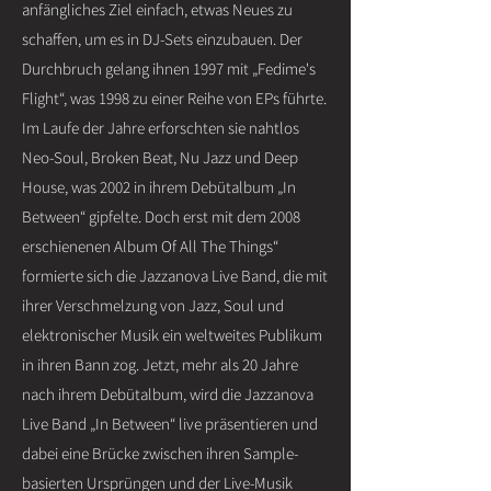
anfängliches Ziel einfach, etwas Neues zu
schaffen, um es in DJ-Sets einzubauen. Der
Durchbruch gelang ihnen 1997 mit „Fedime's
Flight“, was 1998 zu einer Reihe von EPs führte.
Im Laufe der Jahre erforschten sie nahtlos
Neo-Soul, Broken Beat, Nu Jazz und Deep
House, was 2002 in ihrem Debütalbum „In
Between“ gipfelte. Doch erst mit dem 2008
erschienenen Album Of All The Things“
formierte sich die Jazzanova Live Band, die mit
ihrer Verschmelzung von Jazz, Soul und
elektronischer Musik ein weltweites Publikum
in ihren Bann zog. Jetzt, mehr als 20 Jahre
nach ihrem Debütalbum, wird die Jazzanova
Live Band „In Between“ live präsentieren und
dabei eine Brücke zwischen ihren Sample-
basierten Ursprüngen und der Live-Musik