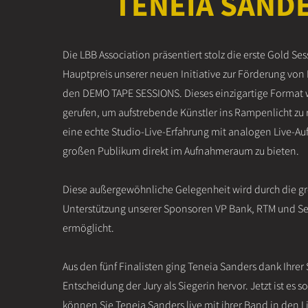
TENEIA SAND
Die LBB Association präsentiert stolz die erste Gold Se
Hauptpreis unserer neuen Initiative zur Förderung vo
den DEMO TAPE SESSIONS. Dieses einzigartige Format 
gerufen, um aufstrebende Künstler ins Rampenlicht zu
eine echte Studio-Live-Erfahrung mit analogen Live-
großen Publikum direkt im Aufnahmeraum zu bieten.
Diese außergewöhnliche Gelegenheit wird durch die g
Unterstützung unserer Sponsoren VP Bank, RTM und S
ermöglicht.
Aus den fünf Finalisten ging Teneia Sanders dank Ihre
Entscheidung der Jury als Siegerin hervor. Jetzt ist es 
können Sie Teneia Sanders live mit ihrer Band in den Li