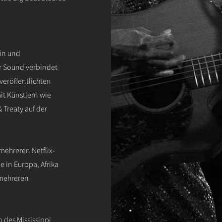
rin und
hr Sound verbindet
veröffentlichten
it Künstlern wie
 Treaty auf der
 mehreren Netflix-
e in Europa, Afrika
 mehreren
 des Mississippi