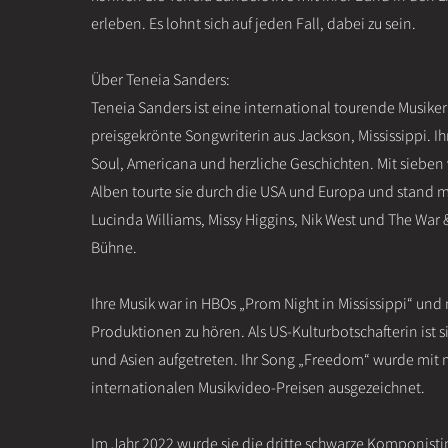
erleben. Es lohnt sich auf jeden Fall, dabei zu sein.
Über Teneia Sanders:
Teneia Sanders ist eine international tourende Musike
preisgekrönte Songwriterin aus Jackson, Mississippi. I
Soul, Americana und herzliche Geschichten. Mit sieben 
Alben tourte sie durch die USA und Europa und stand m
Lucinda Williams, Missy Higgins, Nik West und The War &
Bühne.
Ihre Musik war in HBOs „Prom Night in Mississippi“ und
Produktionen zu hören. Als US-Kulturbotschafterin ist si
und Asien aufgetreten. Ihr Song „Freedom“ wurde mit
internationalen Musikvideo-Preisen ausgezeichnet.
Im Jahr 2022 wurde sie die dritte schwarze Komponistin