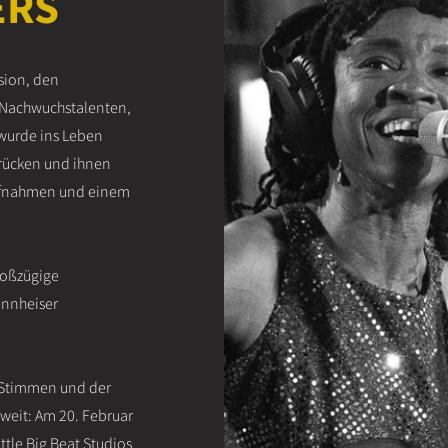
ERS
ssion, den
n Nachwuchstalenten,
wurde ins Leben
 rücken und ihnen
Aufnahmen und einem
roßzügige
ennheiser
r Stimmen und der
soweit: Am 20. Februar
ttle Big Beat Studios