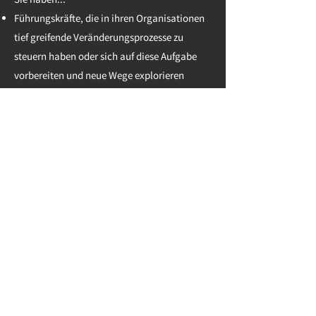
Führungskräfte, die in ihren Organisationen
tief greifende Veränderungsprozesse zu
steuern haben oder sich auf diese Aufgabe
vorbereiten und neue Wege explorieren
wollen
ProzessdenkerInnen & UmdenkerInnen
OrganisationsentwicklerInnen
Interne Skills BeraterInnen
People and Culture BeraterInnen
Termin folgt
Über den Veranstalter