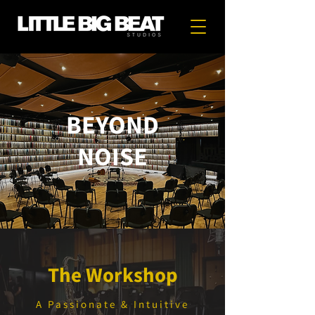
BEYOND
NOISE
The Workshop
A Passionate & Intuitive