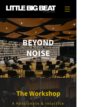
BEYOND
NOISE
The Workshop
A Passionate & Intuitive